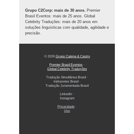
Grupo C2Corp: mais de 30 anos.
Premier
Brasil Eventos: mais de 25 anos. Global
Celebrity Traduções: mais de 20 anos em
soluções linguísticas com qualidade, agilidade e
precisão.
© 2026
Grupo Catena & Castro
Premier Brasil Eventos
·
Global Celebrity Traduções
Tradução Simultânea Brasil
·
Intérpretes Brasil
·
Tradução Juramentada Brasil
LinkedIn
·
Instagram
Privacidade
·
Uso